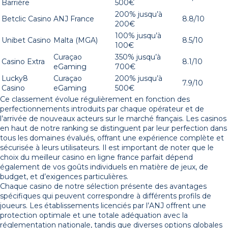
Barrière
500€
200% jusqu’à
Betclic Casino
ANJ France
8.8/10
200€
100% jusqu’à
Unibet Casino
Malta (MGA)
8.5/10
100€
Curaçao
350% jusqu’à
Casino Extra
8.1/10
eGaming
700€
Lucky8
Curaçao
200% jusqu’à
7.9/10
Casino
eGaming
500€
Ce classement évolue régulièrement en fonction des
perfectionnements introduits par chaque opérateur et de
l’arrivée de nouveaux acteurs sur le marché français. Les casinos
en haut de notre ranking se distinguent par leur perfection dans
tous les domaines évalués, offrant une expérience complète et
sécurisée à leurs utilisateurs. Il est important de noter que le
choix du meilleur casino en ligne france parfait dépend
également de vos goûts individuels en matière de jeux, de
budget, et d’exigences particulières.
Chaque casino de notre sélection présente des avantages
spécifiques qui peuvent correspondre à différents profils de
joueurs. Les établissements licenciés par l’ANJ offrent une
protection optimale et une totale adéquation avec la
réglementation nationale, tandis que diverses options globales