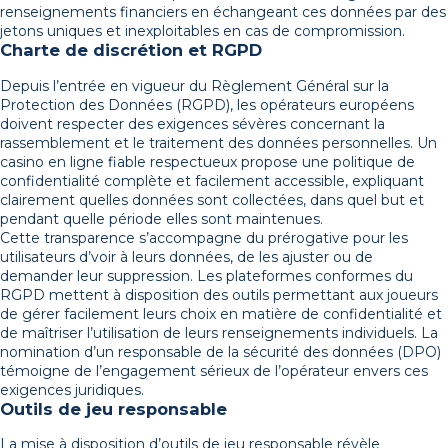
renseignements financiers en échangeant ces données par des
jetons uniques et inexploitables en cas de compromission.
Charte de discrétion et RGPD
Depuis l’entrée en vigueur du Règlement Général sur la
Protection des Données (RGPD), les opérateurs européens
doivent respecter des exigences sévères concernant la
rassemblement et le traitement des données personnelles. Un
casino en ligne fiable respectueux propose une politique de
confidentialité complète et facilement accessible, expliquant
clairement quelles données sont collectées, dans quel but et
pendant quelle période elles sont maintenues.
Cette transparence s’accompagne du prérogative pour les
utilisateurs d’voir à leurs données, de les ajuster ou de
demander leur suppression. Les plateformes conformes du
RGPD mettent à disposition des outils permettant aux joueurs
de gérer facilement leurs choix en matière de confidentialité et
de maîtriser l’utilisation de leurs renseignements individuels. La
nomination d’un responsable de la sécurité des données (DPO)
témoigne de l’engagement sérieux de l’opérateur envers ces
exigences juridiques.
Outils de jeu responsable
La mise à disposition d’outils de jeu responsable révèle