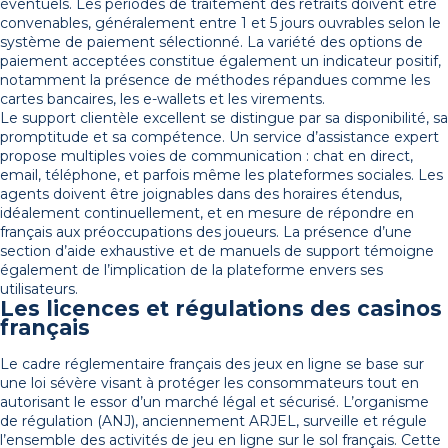
éventuels. Les périodes de traitement des retraits doivent être
convenables, généralement entre 1 et 5 jours ouvrables selon le
système de paiement sélectionné. La variété des options de
paiement acceptées constitue également un indicateur positif,
notamment la présence de méthodes répandues comme les
cartes bancaires, les e-wallets et les virements.
Le support clientèle excellent se distingue par sa disponibilité, sa
promptitude et sa compétence. Un service d’assistance expert
propose multiples voies de communication : chat en direct,
email, téléphone, et parfois même les plateformes sociales. Les
agents doivent être joignables dans des horaires étendus,
idéalement continuellement, et en mesure de répondre en
français aux préoccupations des joueurs. La présence d’une
section d’aide exhaustive et de manuels de support témoigne
également de l’implication de la plateforme envers ses
utilisateurs.
Les licences et régulations des casinos
français
Le cadre réglementaire français des jeux en ligne se base sur
une loi sévère visant à protéger les consommateurs tout en
autorisant le essor d’un marché légal et sécurisé. L’organisme
de régulation (ANJ), anciennement ARJEL, surveille et régule
l’ensemble des activités de jeu en ligne sur le sol français. Cette