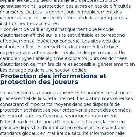
séparer les dépôts des clients de leurs propres capitaux,
garantissant ainsi la protection des avoirs en cas de difficultés
financières. De plus, ils doivent publier régulièrement des
rapports d’audit et faire vérifier l’équité de leurs jeux par des
instituts neutres accrédités.
Il convient de vérifier systématiquement que le code
d’autorisation affiché sur le site est véritable et correspond
effectivement à l’opérateur concerné. Les sites web des
instances officielles permettent de examiner les fichiers
réglementaires et de valider la validité des permissions. Un
casino en ligne fiable légitime expose toujours ses données
d’autorisation de manière claire et accessible, généralement en
bas de page ou dans une section dédiée.
Protection des informations et
protection des joueurs
La protection des données privées et financières constitue un
pilier essentiel de la sûreté internet. Les plateformes sérieuses
consacrent d’importants moyens dans des dispositifs de
protection sophistiqués pour préserver la secret des données
de leurs utilisateurs. Ces mesures incluent notamment
l’utilisation de techniques d’encodage efficaces, la mise en
place de dispositifs d’identification solides et le respect des
standards globaux en matière de sécurité informationnelle.