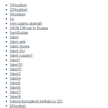
11Mostbet
12Mostbet
1Mostbet
1w
1win casino spanish
1WIN Official In Russia
1winRussia
1xbet
1xbet apk
1xbet Korea
1xbet RU
1xbet russian1
1xbet1
1xbet10
1xbet11
1xbet2
1xbet4
1xbet5
1xbet6
1xbet7
1xbet9
1xslots-bonuskod-zerkalo.ru 120
2Mostbet