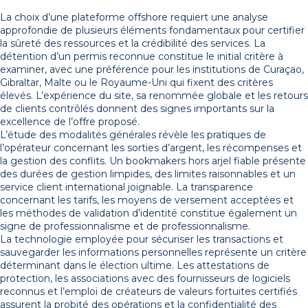
La choix d’une plateforme offshore requiert une analyse
approfondie de plusieurs éléments fondamentaux pour certifier
la sûreté des ressources et la crédibilité des services. La
détention d’un permis reconnue constitue le initial critère à
examiner, avec une préférence pour les institutions de Curaçao,
Gibraltar, Malte ou le Royaume-Uni qui fixent des critères
élevés. L’expérience du site, sa renommée globale et les retours
de clients contrôlés donnent des signes importants sur la
excellence de l’offre proposé.
L’étude des modalités générales révèle les pratiques de
l’opérateur concernant les sorties d’argent, les récompenses et
la gestion des conflits. Un bookmakers hors arjel fiable présente
des durées de gestion limpides, des limites raisonnables et un
service client international joignable. La transparence
concernant les tarifs, les moyens de versement acceptées et
les méthodes de validation d’identité constitue également un
signe de professionnalisme et de professionnalisme.
La technologie employée pour sécuriser les transactions et
sauvegarder les informations personnelles représente un critère
déterminant dans le élection ultime. Les attestations de
protection, les associations avec des fournisseurs de logiciels
reconnus et l’emploi de créateurs de valeurs fortuites certifiés
assurent la probité des opérations et la confidentialité des