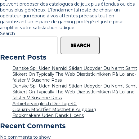
peuvent proposer des catalogues de jeux plus étendus ou des
bonus plus généreux. L’fondamental reste de choisir un
opérateur qui répond à vos attentes précises tout en
garantissant un espace de gaming protégé et juste pour
amplifier votre satisfaction ludique.
Search
SEARCH
Recent Posts
Danske Spil Uden Nemid: Sådan Udbyder Du Nemt Samt
Sikkert On Typically The Web Diætistklinikken På Lolland-
falster V Susanne Ross
Danske Spil Uden Nemid: Sådan Udbyder Du Nemt Samt
Sikkert On Typically The Web Diætistklinikken På Lolland-
falster V Susanne Ross
Anbietervergleich Der Top-40
Скачать Мостбет Mostbet в Андроид
Bookmakere Uden Dansk Licens
Recent Comments
No comments to show.