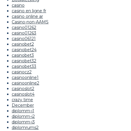
casino
casino en ligne fr
casino online ar
Casino-non-AAMS
casino01262
casino01263
casino06121
casinobet2
casinobet24
casinobet3
casinobet32
casinobet33
casinocz2
casinoonline1
casinoonline2
casinoslot2
casinoslot4
crazy time
December
diplomm-i1
diplomm-i2
diplomm-i3
diplomrums2