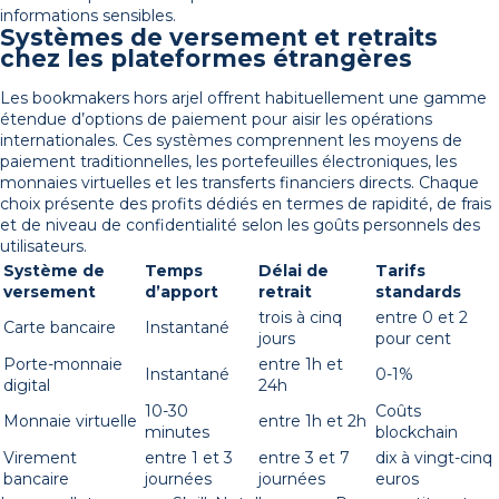
informations sensibles.
Systèmes de versement et retraits
chez les plateformes étrangères
Les bookmakers hors arjel offrent habituellement une gamme
étendue d’options de paiement pour aisir les opérations
internationales. Ces systèmes comprennent les moyens de
paiement traditionnelles, les portefeuilles électroniques, les
monnaies virtuelles et les transferts financiers directs. Chaque
choix présente des profits dédiés en termes de rapidité, de frais
et de niveau de confidentialité selon les goûts personnels des
utilisateurs.
Système de
Temps
Délai de
Tarifs
versement
d’apport
retrait
standards
trois à cinq
entre 0 et 2
Carte bancaire
Instantané
jours
pour cent
Porte-monnaie
entre 1h et
Instantané
0-1%
digital
24h
10-30
Coûts
Monnaie virtuelle
entre 1h et 2h
minutes
blockchain
Virement
entre 1 et 3
entre 3 et 7
dix à vingt-cinq
bancaire
journées
journées
euros