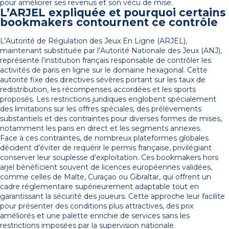
pour améliorer ses revenus et son vécu de mise.
L’ARJEL expliquée et pourquoi certains
bookmakers contournent ce contrôle
L’Autorité de Régulation des Jeux En Ligne (ARJEL),
maintenant substituée par l’Autorité Nationale des Jeux (ANJ),
représente l’institution français responsable de contrôler les
activités de paris en ligne sur le domaine hexagonal. Cette
autorité fixe des directives sévères portant sur les taux de
redistribution, les récompenses accordées et les sports
proposés. Les restrictions juridiques englobent spécialement
des limitations sur les offres spéciales, des prélèvements
substantiels et des contraintes pour diverses formes de mises,
notamment les paris en direct et les segments annexes.
Face à ces contraintes, de nombreux plateformes globales
décident d’éviter de requérir le permis française, privilégiant
conserver leur souplesse d’exploitation. Ces bookmakers hors
arjel bénéficient souvent de licences européennes validées,
comme celles de Malte, Curaçao ou Gibraltar, qui offrent un
cadre réglementaire supérieurement adaptable tout en
garantissant la sécurité des joueurs. Cette approche leur facilite
pour présenter des conditions plus attractives, des prix
améliorés et une palette enrichie de services sans les
restrictions imposées par la supervision nationale.