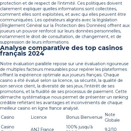
protection et de respect de l’intimité. Ces politiques doivent
clairement expliquer quelles informations sont collectées,
comment elles sont exploitées, et avec qui elles peuvent être
communiquées. Les opérateurs alignés avec la législation
(Règlement Général sur la Protection des Données) offrent aux
joueurs un pouvoir renforcé sur leurs données personnelles,
notamment le droit de consultation, de changement, et de
suppression de leurs informations.
Analyse comparative des top casinos
français 2024
Notre évaluation parallèle repose sur une évaluation rigoureuse
de multiples facteurs mesurables pour repérer les plateformes
offrant la expérience optimale aux joueurs français. Chaque
casino a été évalué selon sa licence, sa sécurité, la qualité de
son service client, la diversité de ses jeux, l’intérêt de ses
promotions, et la fluidité de ses processus de paiement. Cette
démarche systématique nous permet de présenter un ranking
crédible reflétant les avantages et inconvénients de chaque
meilleur casino en ligne france analysé.
Note
Casino
Licence
Bonus Bienvenue
Globale
Casino
100% jusqu’à
ANJ France
9.2/10