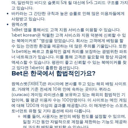
며, 일반적인 비디오 슬롯의 5개 릴 대신에 5×5 그리드 구조를 가지
고 있습니다.
바카라는 그 간단한 규칙과 높은 승률로 인해 많은 이용자들에게
사랑받고 있습니다.
원엑스벳
1xBet 앱을 통해서도 고객 지원 서비스를 이용할 수 있습니다.
1xbet korean은 탁월한 고객 서비스와 지원 덕분에 신뢰할 수 있
는 북메이커로” “명성을 얻었습니다. 회사는 고객에게 베팅을 할
수 있는 안전한 환경을 제공하는 데 많은 주의를 기울입니다. 또한
1x bet에는 빠르고 효율적인 결제 처리를 보장하는 광범위한 파트
너 네트워크가 있습니다. 이를 통해 고객은 필요할 때 항상 자금에
액세스할 수 있습니다. 평판이 좋고 신뢰할 수 있는 북메이커를 찾
고 있다면 1xbet이 훌륭한 옵션입니다.
Bet은 한국에서͏ 합법적인가요?
원엑스벳(1XBET)은 러시아에 본사를 두고 있는 해외 배팅 사이트
로, 거래액 기준 전세계 10위 안에 속하는 곳이다. 퀴라소
(curacao) 게이밍 라이센스를 보유하고 있는 해외의 합법적인 기
업이며, 월 평균 이용자 수는 100만명이다. 이 사이트는 메인 게임
에 대해 1200개 이상의 결과를 제공합니다. 이 매개변수는 스포츠,
토너먼트 유형 및 기타 옵션에 따라 다릅니다.
예를 들어, 사용자는 본인의 베팅 한도를 설정할 수 있으며,
일정 기간 동안 자발적으로 계정을 제한하는 기능도 제공하
여 과도한 베팅을 방지할 수 있습니다.