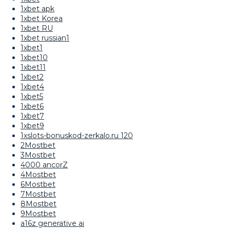
1xbet apk
1xbet Korea
1xbet RU
1xbet russian1
1xbet1
1xbet10
1xbet11
1xbet2
1xbet4
1xbet5
1xbet6
1xbet7
1xbet9
1xslots-bonuskod-zerkalo.ru 120
2Mostbet
3Mostbet
4000 ancorZ
4Mostbet
6Mostbet
7Mostbet
8Mostbet
9Mostbet
a16z generative ai