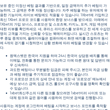
보유 중인 미정산 베팅 결과를 기반으로, 일정 금액까지 추가 베팅이 가
능하며, 그 금액은 추후 자동 정산됩니다. 자주 베팅을 하는 유저에게 유
용한 기능이며, 라이브 베팅에도 적용될 수 있습니다. 1Xbet에 가입하고
최신 1Xbet 프로모 코드를 사용하여 환영 보너스를 받으세요. 아래에서
1Xbet의 가입 보너스, 프로모션 및 스포츠북, 카지노, 포커, 게임 섹션에
대한 리뷰를 확인하세요. 네, 큐라소 라이센스를 보유하고 전 세계 수십만
명의 고객을 가지는 신뢰할 수있는 북메이커입니다. 실시간 스포츠는 하
루 종일 중계되며, 플레이어들은 컴퓨터에서 화면 배치를 조절하여 동시
에 4개의 경기를 시청하면서 상황 변화에 따라 베팅을 변경할 수 있습니
다.
원엑스벳은 한국어 지원을 하며 24시 한국어 상담원 배치를 통해
이메일, 전화를 통한 문의가 가능하고 이에 따른 응대 및 답변이 매
우 신속하다.
과도한 베팅이나 무분별한 입금은 피해 주시고, 본인의 자금 상황
과 베팅 패턴을 주기적으로 점검하는 것이 좋습니다.
각 프로모션 코드의 상세 안내 또는 계정 내 ‘프로모션’ 메뉴에서
예상 보너스 금액, 입금 조건, 롤오버 요구사항 등을 명확히 확인할
수 있습니다.
1xbet최신주소의 다른 링크를 찾으려면 1xbet미러 사이트 또는
대체 링크와 같은 용어를 사용하여 인터넷 검색을 진행합니다.
사용자는 계정에 로그인하여 베팅을 시작하고 보너스 포인트를 축적할