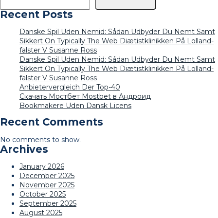
Recent Posts
Danske Spil Uden Nemid: Sådan Udbyder Du Nemt Samt
Sikkert On Typically The Web Diætistklinikken På Lolland-
falster V Susanne Ross
Danske Spil Uden Nemid: Sådan Udbyder Du Nemt Samt
Sikkert On Typically The Web Diætistklinikken På Lolland-
falster V Susanne Ross
Anbietervergleich Der Top-40
Скачать Мостбет Mostbet в Андроид
Bookmakere Uden Dansk Licens
Recent Comments
No comments to show.
Archives
January 2026
December 2025
November 2025
October 2025
September 2025
August 2025