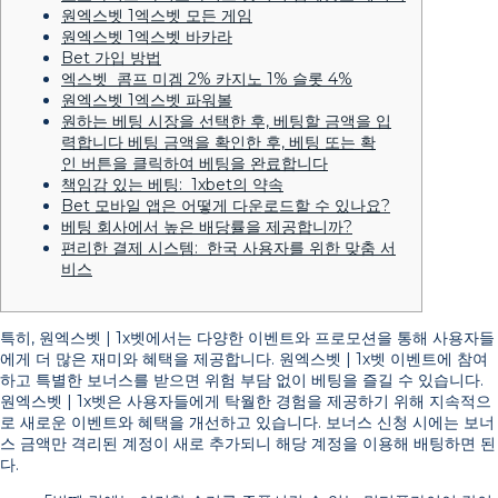
원엑스벳 1엑스벳 모든 게임
원엑스벳 1엑스벳 바카라
Bet 가입 방법
엑스벳 ️ 콤프 미겜 2% 카지노 1% 슬롯 4%️
원엑스벳 1엑스벳 파워볼
원하는 베팅 시장을 선택한 후, 베팅할 금액을 입
력합니다 베팅 금액을 확인한 후, 베팅 또는 확
인 버튼을 클릭하여 베팅을 완료합니다
책임감 있는 베팅: ͏ 1xbet의 약속
Bet 모바일͏ 앱은 어떻게 다운로드할 수 있나요?
베팅 회사에서 높은 배당률을 제공합니까?
편리한 결제 시스템: ͏ 한국 사용자를 위한 맞춤 서
비스
특히, 원엑스벳 | 1x벳에서는 다양한 이벤트와 프로모션을 통해 사용자들
에게 더 많은 재미와 혜택을 제공합니다. 원엑스벳 | 1x벳 이벤트에 참여
하고 특별한 보너스를 받으면 위험 부담 없이 베팅을 즐길 수 있습니다.
원엑스벳 | 1x벳은 사용자들에게 탁월한 경험을 제공하기 위해 지속적으
로 새로운 이벤트와 혜택을 개선하고 있습니다. 보너스 신청 시에는 보너
스 금액만 격리된 계정이 새로 추가되니 해당 계정을 이용해 배팅하면 된
다.