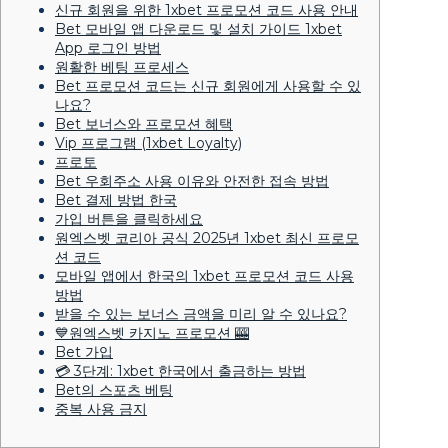
신규 회원을 위한 1xbet 프로모션 코드 사용 안내
Bet 모바일 앱 다운로드 및 설치 가이드 1xbet
App 로그인 방법
원활한 베팅 프로세스
Bet 프로모션 코드는 신규 회원에게 사용할 수 있
나요?
Bet 보너스와 프로모션 혜택
Vip 프로그램 (1xbet Loyalty)
프로토
Bet 우회주소 사용 이유와 안전한 접속 방법
Bet 결제 방법 한국
가입 버튼을 클릭하세요
원엑스벳 코리아 공식 2025년 1xbet 최신 프로모
션 코드
모바일 앱에서 한국의 1xbet 프로모션 코드 사용
방법
받을 수 있는 보너스 금액을 미리 알 수 있나요?
💙원엑스벳 카지노 프로모션 🎰
Bet 가입
💳 3단계: 1xbet 한국에서 출금하는 방법
Bet의 스포츠 베팅
중복 사용 금지