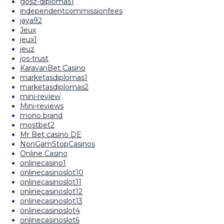
gosz-diplomas1
independentcommissionfees
jaya92
Jeux
jeux1
jeuz
jos-trust
KaravanBet Casino
marketasdiplomas1
marketasdiplomas2
mini-review
Mini-reviews
mono brand
mostbet2
Mr Bet casino DE
NonGamStopCasinos
Online Casino
onlinecasino1
onlinecasinoslot10
onlinecasinoslot11
onlinecasinoslot12
onlinecasinoslot13
onlinecasinoslot4
onlinecasinoslot6