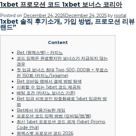
1xbet 프로모션 코드 1xbet 보너스 코리아
Posted on
December 24, 2025
December 24, 2025
by
rootal
1xbet 솔직 후기소개, 가입 방법, 프로모션 리뷰
랜드”
Content
Bet (원엑스벳) – 카지노
코드 입력은 완료했지만 보너스가 지급되지 않는
경우
첫 입금 보너스 최대 Two, 500, 000원 + 무료스
핀 150회 (카지노/1xgame)
Bet 모바일 앱에서 결제 방법 탐색
신뢰할 수 있는 1xbet 코드 제공처
베팅 조건 (카지노 보너스 기준)
Bet 입금 비트코인 암호화폐로 1xbet 입금하 방
법
Bet에서 이용가능한 게임
프로모션 코드 입력 방법 (모바일/앱/웹)
최신 1xbet 프로모션 코드 공개 (1xbet Promo
Code 안내)
원엑스벳 프로모션 코드 2026