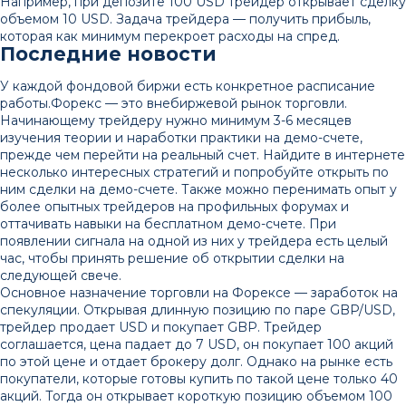
Например, при депозите 100 USD трейдер открывает сделку
объемом 10 USD. Задача трейдера — получить прибыль,
которая как минимум перекроет расходы на спред.
Последние новости
У каждой фондовой биржи есть конкретное расписание
работы.Форекс — это внебиржевой рынок торговли.
Начинающему трейдеру нужно минимум 3-6 месяцев
изучения теории и наработки практики на демо-счете,
прежде чем перейти на реальный счет. Найдите в интернете
несколько интересных стратегий и попробуйте открыть по
ним сделки на демо-счете. Также можно перенимать опыт у
более опытных трейдеров на профильных форумах и
оттачивать навыки на бесплатном демо-счете. При
появлении сигнала на одной из них у трейдера есть целый
час, чтобы принять решение об открытии сделки на
следующей свече.
Основное назначение торговли на Форексе — заработок на
спекуляции. Открывая длинную позицию по паре GBP/USD,
трейдер продает USD и покупает GBP. Трейдер
соглашается, цена падает до 7 USD, он покупает 100 акций
по этой цене и отдает брокеру долг. Однако на рынке есть
покупатели, которые готовы купить по такой цене только 40
акций. Тогда он открывает короткую позицию объемом 100