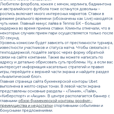
Любители флорбола, хоккея с мячом, херлинга, бадминтона
и австралийского футбола тоже останутся довольны –
роспись включает много интересных маркетов. Ставки в
режиме реального времени (обозначены как Live) находятся
чуть ниже. Главный минус лайва в Tennisi БК – большая
задержка во время приема ставки. Клиенты отмечали, что в
некоторых случаях прием пари осуществляется только после
30 секунд.
Уровень комиссии будет зависеть от престижности турнира,
известности участников и статуса матча. Чтобы связаться с
техподдержкой, подайте запрос через форму обратной
связи на сайте компании. Также вы можете написать по
адресу и детально обрисовать суть проблемы. Ну, а если вас
интересует информация касательно стратегий и правил
игры, перейдите к верхней части экрана и найдите раздел
«Аналитический блог».
Главная страница сайта букмекерской конторы Ubet
выполнена в желто-серых тонах. В левой части экрана
представлены основные разделы – «Линия», «Лайв»,
«Киберспорт» и «Акции». В центре располагается баннер с
главными
обзор букмекерской конторы goodwin •
преимущества и недостатки
спортивными событиями и
бонусными предложениями.