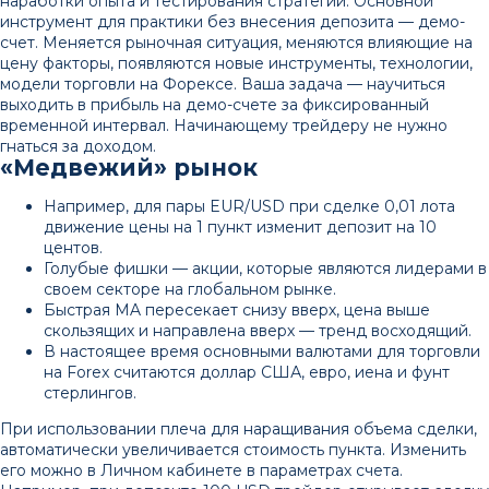
наработки опыта и тестирования стратегий. Основной
инструмент для практики без внесения депозита — демо-
счет. Меняется рыночная ситуация, меняются влияющие на
цену факторы, появляются новые инструменты, технологии,
модели торговли на Форексе. Ваша задача — научиться
выходить в прибыль на демо-счете за фиксированный
временной интервал. Начинающему трейдеру не нужно
гнаться за доходом.
«‎Медвежий» рынок‎
Например, для пары EUR/USD при сделке 0,01 лота
движение цены на 1 пункт изменит депозит на 10
центов.
Голубые фишки — акции, которые являются лидерами в
своем секторе на глобальном рынке.
Быстрая MA пересекает снизу вверх, цена выше
скользящих и направлена вверх — тренд восходящий.
В настоящее время основными валютами для торговли
на Forex считаются доллар США, евро, иена и фунт
стерлингов.
При использовании плеча для наращивания объема сделки,
автоматически увеличивается стоимость пункта. Изменить
его можно в Личном кабинете в параметрах счета.