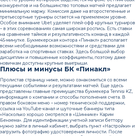
конкурентов и на большинство топовых матчей предлагает
минимальную маржу. Комиссия даже на второстепенные и
третьесортные турниры остается на приемлемом уровне.
Особое внимание Ubet уделяет плей-офф крупных турниров
– в этих соревнованиях самая широкая роспись. Есть ставки
на сравнение таймов и результативность команд в каждой
45-минутке. Букмекерская контора «Пинакл» располагает
всеми необходимыми возможностями и средствами для
заработка на спортивных ставках. Здесь большой выбор
дисциплин и повышенные коэффициенты, поэтому даже
новичкам доступны крупные выигрыши.
Плюсы и минусы БК «Пинакл»
Пролистав страницу ниже, можно ознакомиться со всеми
текущими событиями и результатами матчей. Еще здесь
представлены главные преимущества букмекера Tennisi KZ,
информация о компании и способы пополнения счета. В
правом боковом меню – номер технической поддержки,
ссылка на YouTube-канал и шуточные баннеры типа
«Насколько хорошо смотрелся в «Шиннике» Карим
Бензема». Для идентификации учетной записи беттору
нужно зайти в личный кабинет, выбрать пункт «Настройки» и
загрузить фотографию удостоверения личности. После