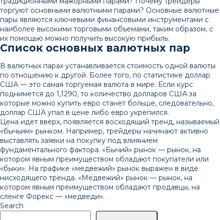
традиционными мажорными парами? Почему трейдеры
торгуют основными валютными парами? Основные валютные
пары являются ключевыми финансовыми инструментами с
наиболее высокими торговыми объемами, таким образом, с
их помощью можно получить высокую прибыль.
Список основных валютных пар
В валютных парах устанавливается стоимость одной валюты
по отношению к другой. Более того, по статистике доллар
США — это самая торгуемая валюта в мире. Если курс
поднимется до 1,1290, то количество долларов США за
которые можно купить евро станет больше, следовательно,
доллар США упал в цене либо евро укрепился.
Цена идет вверх, появляется восходящий тренд, называемый
«‎бычьим» рынком.‎‎‎ Например, трейдеры начинают активно
выставлять заявки на покупку под влиянием
фундаментального фактора. «‎Бычий» рынок — рынок, на
котором явным преимуществом обладают покупатели или
«‎быки». На графике «‎медвежий» рынок выражен в виде
нисходящего тренда. «‎Медвежий» рынок — рынок‎, на
котором явным преимуществом обладают продавцы, на
сленге Форекс — «медведи‎».
Search