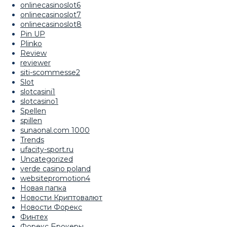
onlinecasinoslot6
onlinecasinoslot7
onlinecasinoslot8
Pin UP
Plinko
Review
reviewer
siti-scommesse2
Slot
slotcasini1
slotcasino1
Spellen
spillen
sunaonal.com 1000
Trends
ufacity-sport.ru
Uncategorized
verde casino poland
websitepromotion4
Новая папка
Новости Криптовалют
Новости Форекс
Финтех
Форекс Брокеры