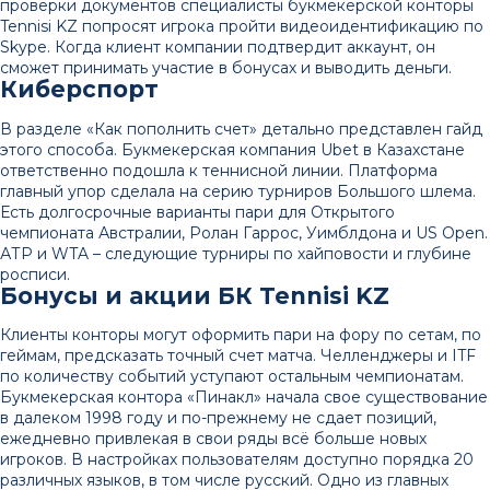
проверки документов специалисты букмекерской конторы
Tennisi KZ попросят игрока пройти видеоидентификацию по
Skype. Когда клиент компании подтвердит аккаунт, он
сможет принимать участие в бонусах и выводить деньги.
Киберспорт
В разделе «Как пополнить счет» детально представлен гайд
этого способа. Букмекерская компания Ubet в Казахстане
ответственно подошла к теннисной линии. Платформа
главный упор сделала на серию турниров Большого шлема.
Есть долгосрочные варианты пари для Открытого
чемпионата Австралии, Ролан Гаррос, Уимблдона и US Open.
АТР и WTA – следующие турниры по хайповости и глубине
росписи.
Бонусы и акции БК Tennisi KZ
Клиенты конторы могут оформить пари на фору по сетам, по
геймам, предсказать точный счет матча. Челленджеры и ITF
по количеству событий уступают остальным чемпионатам.
Букмекерская контора «Пинакл» начала свое существование
в далеком 1998 году и по-прежнему не сдает позиций,
ежедневно привлекая в свои ряды всё больше новых
игроков. В настройках пользователям доступно порядка 20
различных языков, в том числе русский. Одно из главных