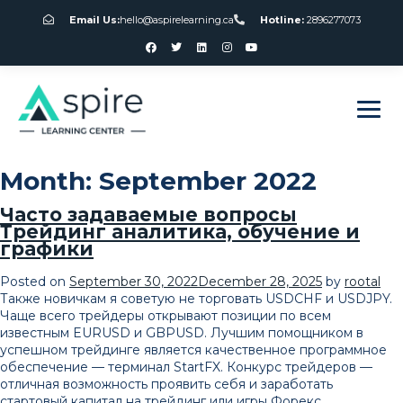
Email Us:
hello@aspirelearning.ca
Hotline:
2896277073
sweet bonanza giriş
Month:
September 2022
Часто задаваемые вопросы
Трейдинг аналитика, обучение и
графики
Posted on
September 30, 2022
December 28, 2025
by
rootal
Также новичкам я советую не торговать USDCHF и USDJPY.
Чаще всего трейдеры открывают позиции по всем
известным EURUSD и GBPUSD. Лучшим помощником в
успешном трейдинге является качественное программное
обеспечение — терминал StartFX. Конкурс трейдеров —
отличная возможность проявить себя и заработать
стартовый капитал на трейдинг или игры Форекс.