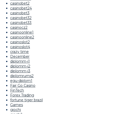
casinobet2
casinobet24
casinobet3
casinobet32
casinobet33
casinocz2
casinoonline1
casinoonline2
casinoslot2
casinoslot4
crazy time
December
diplomm-i1
diplomm-i2
diplomm-i3
diplomrums2
egu-diplom1
Fair Go Casino
FinTech
Forex Trading
fortune tiger brazil
Games
giochi