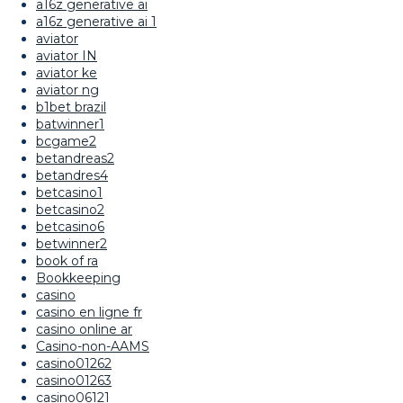
a16z generative ai
a16z generative ai 1
aviator
aviator IN
aviator ke
aviator ng
b1bet brazil
batwinner1
bcgame2
betandreas2
betandres4
betcasino1
betcasino2
betcasino6
betwinner2
book of ra
Bookkeeping
casino
casino en ligne fr
casino online ar
Casino-non-AAMS
casino01262
casino01263
casino06121