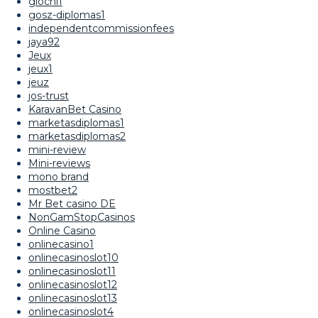
giochi1
gosz-diplomas1
independentcommissionfees
jaya92
Jeux
jeux1
jeuz
jos-trust
KaravanBet Casino
marketasdiplomas1
marketasdiplomas2
mini-review
Mini-reviews
mono brand
mostbet2
Mr Bet casino DE
NonGamStopCasinos
Online Casino
onlinecasino1
onlinecasinoslot10
onlinecasinoslot11
onlinecasinoslot12
onlinecasinoslot13
onlinecasinoslot4