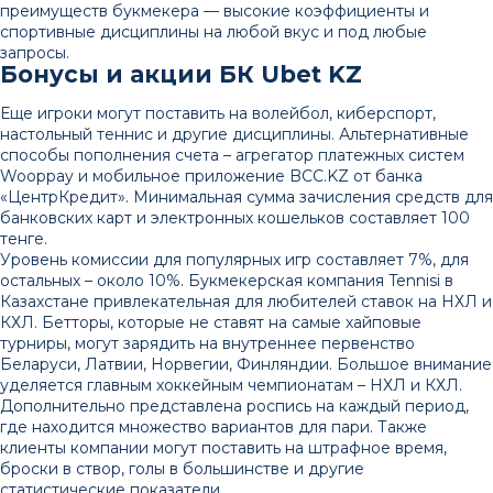
преимуществ букмекера — высокие коэффициенты и
спортивные дисциплины на любой вкус и под любые
запросы.
Бонусы и акции БК Ubet KZ
Еще игроки могут поставить на волейбол, киберспорт,
настольный теннис и другие дисциплины. Альтернативные
способы пополнения счета – агрегатор платежных систем
Wooppay и мобильное приложение BCC.KZ от банка
«ЦентрКредит». Минимальная сумма зачисления средств для
банковских карт и электронных кошельков составляет 100
тенге.
Уровень комиссии для популярных игр составляет 7%, для
остальных – около 10%. Букмекерская компания Tennisi в
Казахстане привлекательная для любителей ставок на НХЛ и
КХЛ. Бетторы, которые не ставят на самые хайповые
турниры, могут зарядить на внутреннее первенство
Беларуси, Латвии, Норвегии, Финляндии. Большое внимание
уделяется главным хоккейным чемпионатам – НХЛ и КХЛ.
Дополнительно представлена роспись на каждый период,
где находится множество вариантов для пари. Также
клиенты компании могут поставить на штрафное время,
броски в створ, голы в большинстве и другие
статистические показатели.