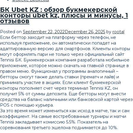
БК Ubet KZ : обзор букмекерской
конторы ubet kz, плюсы и минусы, 1
отзывов
Posted on
September 22, 2022
December 26, 2025
by
rootal
Если беттор заходит на платформу через телефон, не
используя приложение, он автоматически попадет на
адаптированную версию для смартфонов. Клиенты конторы
могут оформлять пари не только через официальный сайт
Tennisi БК. Букмекерская компания разработала мобильное
приложение, которое можно скачать на главной странице в
правом меню. Функционал у программы аналогичный –
бетторы смогут также делать ставки (прематч и лайв) и
принимать участие в акциях. Если клиент букмекерской
конторы пополняет счет через терминал Tennisi KZ, он
получит 5% от суммы депозита. Еще бетторы могут внести
средства на баланс наличными или банковской картой через
POS с помощью курьера.
За это время может измениться как исход в матче, так и сам
коэффициент. На самые востребованные турниры и матчи
Tennisi закладывает комиссию 5.5%. Показатель на
соревнования третьего эшелона поднимается до 10%.