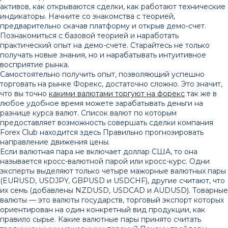
активов, как открываются сделки, как работают технические
индикаторы. Начните со знакомства с теорией,
предварительно скачав платформу и открыв демо-счет.
Познакомиться с базовой теорией и наработать
практический опыт на демо-счете. Старайтесь не только
получать новые знания, но и нарабатывать интуитивное
восприятие рынка.
Самостоятельно получить опыт, позволяющий успешно
торговать на рынке Форекс, достаточно сложно. Это значит,
что вы точно
какими валютами торгуют на форекс
так же в
любое удобное время можете зарабатывать деньги на
разнице курса валют. Список валют по которым
предоставляет возможность совершать сделки компания
Forex Club находится здесь Правильно прогнозировать
направление движения цены.
Если валютная пара не включает доллар США, то она
называется кросс-валютной парой или кросс-курс. Одни
эксперты выделяют только четыре мажорные валютных пары
(EURUSD, USDJPY, GBPUSD и USDCHF), другие считают, что
их семь (добавлены NZDUSD, USDCAD и AUDUSD). Товарные
валюты — это валюты государств, торговый экспорт которых
ориентирован на один конкретный вид продукции, как
правило сырье. Какие валютные пары принято считать